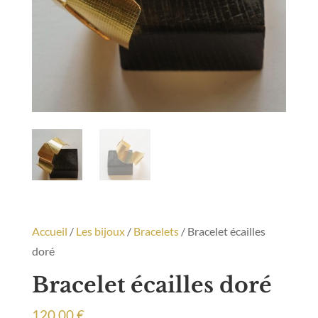
Accueil
/
Les bijoux
/
Bracelets
/ Bracelet écailles
doré
Bracelet écailles doré
120,00
€