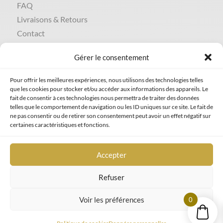
FAQ
Livraisons & Retours
Contact
Gérer le consentement
INFOS LÉGALES
Politique de cookies
Pour offrir les meilleures expériences, nous utilisons des technologies telles
que les cookies pour stocker et/ou accéder aux informations des appareils. Le
Données personnelles
fait de consentir à ces technologies nous permettra de traiter des données
Mentions légales
telles que le comportement de navigation ou les ID uniques sur ce site. Le fait de
ne pas consentir ou de retirer son consentement peut avoir un effet négatif sur
certaines caractéristiques et fonctions.
Accepter
Refuser
Voir les préférences
0
© 2025 • Bijoux Les temps qui courent | Réalisation