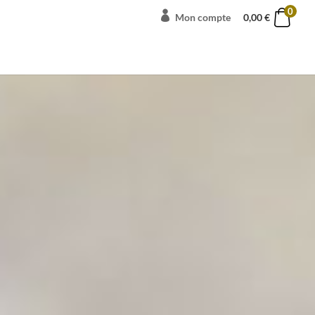
0
Mon compte
0,00
€