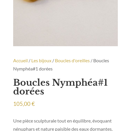
Accueil
/
Les bijoux
/
Boucles d'oreilles
/ Boucles
Nymphéa#1 dorées
Boucles Nymphéa#1
dorées
105,00
€
Une pièce sculpturale tout en équilibre, évoquant
nénuphars et nature paisible des eaux dormantes.