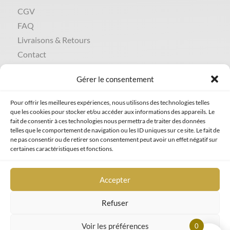
CGV
FAQ
Livraisons & Retours
Contact
Gérer le consentement
INFOS LÉGALES
Politique de cookies
Pour offrir les meilleures expériences, nous utilisons des technologies telles
que les cookies pour stocker et/ou accéder aux informations des appareils. Le
Données personnelles
fait de consentir à ces technologies nous permettra de traiter des données
telles que le comportement de navigation ou les ID uniques sur ce site. Le fait de
Mentions légales
ne pas consentir ou de retirer son consentement peut avoir un effet négatif sur
certaines caractéristiques et fonctions.
Accepter
Refuser
Voir les préférences
0